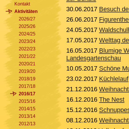
Kontakt
30.06.2017
Besuch der
Aktivitäten
26.06.2017
Figurenth
2026/27
2025/26
24.05.2017
Waldschul
2024/25
17.05.2017
Welttag d
2023/24
2022/23
16.05.2017
Blumige We
2021/22
Landesgartenschau
2020/21
10.05.2017
Schöne Mu
2019/20
23.02.2017
Küchlelauf
2018/19
2017/18
21.12.2016
Weihnacht
2016/17
16.12.2016
The Nest
2015/16
2014/15
15.12.2016
Schnuppes
2013/14
08.12.2016
Weihnacht
2012/13