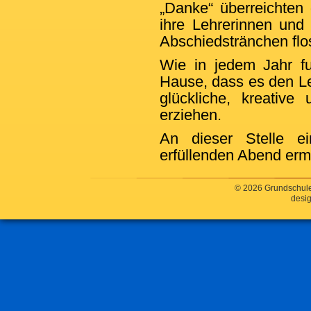
„Danke“ überreichten
ihre Lehrerinnen und
Abschiedstränchen fl
Wie in jedem Jahr f
Hause, dass es den Le
glückliche, kreative
erziehen.
An dieser Stelle e
erfüllenden Abend erm
© 2026 Grundschule
desig