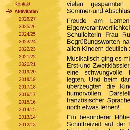
vielen gespannten 
Kontakt
Sommer-und Abschluss
Aktivitäten
2026/27
Freude am Lernen, K
2025/26
Eigenverantwortli
Schulleiterin Frau R
2024/25
Begrüßungsworten na
2023/24
allen Kindern deutlich
2022/23
2021/22
Musikalisch ging es mi
2020/21
Erst-und Zweitklässler
eine schwungvolle 
2019/20
legten. Und beim da
2018/19
überzeugten die Kin
2017/18
humorvollen Darste
2016/17
französischer Sprach
2015/16
noch etwas lernen!
2014/15
Ein besonderer Höhe
2013/14
Schulfreizeit auf de
2012/13