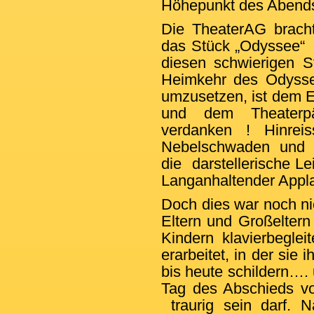
Höhepunkt des Abends
Die TheaterAG bracht
das Stück „Odyssee“ 
diesen schwierigen St
Heimkehr des Odysseu
umzusetzen, ist dem E
und dem Theaterp
verdanken ! Hinreis
Nebelschwaden und h
die darstellerische L
Langanhaltender Appla
Doch dies war noch n
Eltern und Großeltern 
Kindern klavierbeglei
erarbeitet, in der sie
bis heute schildern…
Tag des Abschieds vo
traurig sein darf.