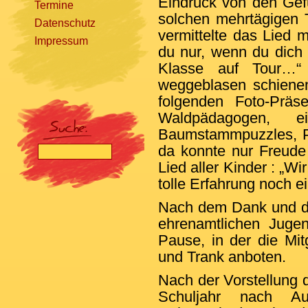
Eindruck von den Gef
Termine
solchen mehrtägigen 
Datenschutz
vermittelte das Lied m
Impressum
du nur, wenn du dich
Klasse auf Tour…“
weggeblasen schienen
[nbsp]
folgenden Foto-Prä
Waldpädagogen, ei
Baumstammpuzzles, P
da konnte nur Freud
Lied aller Kinder : „Wi
tolle Erfahrung noch e
Nach dem Dank und de
ehrenamtlichen Jugen
Pause, in der die Mit
und Trank anboten.
Nach der Vorstellung 
Schuljahr nach A