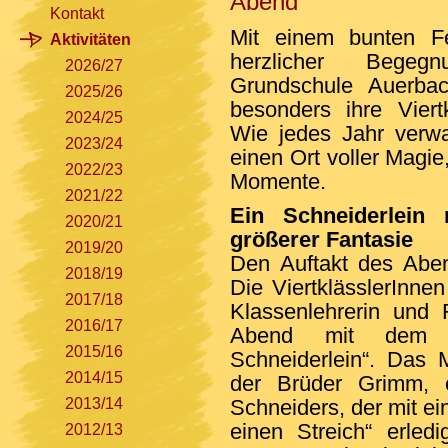
Abend
Kontakt
Mit einem bunten Fe
Aktivitäten
herzlicher Begeg
2026/27
Grundschule Auerba
2025/26
besonders ihre Viertk
2024/25
Wie jedes Jahr verwan
2023/24
einen Ort voller Mag
2022/23
Momente.
2021/22
Ein Schneiderlei
2020/21
größerer Fantasie
2019/20
Den Auftakt des Aben
2018/19
Die ViertklässlerInne
2017/18
Klassenlehrerin und
2016/17
Abend mit dem Th
2015/16
Schneiderlein“. Das 
2014/15
der Brüder Grimm, e
2013/14
Schneiders, der mit e
einen Streich“ erled
2012/13