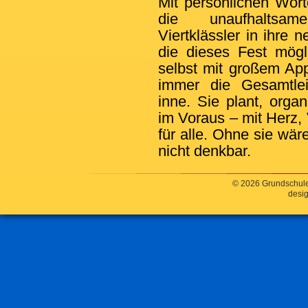
Mit persönlichen Wor
die unaufhaltsam
Viertklässler in ihre 
die dieses Fest mög
selbst mit großem Ap
immer die Gesamtlei
inne. Sie plant, organ
im Voraus – mit Herz,
für alle. Ohne sie wä
nicht denkbar.
© 2026 Grundschule
desig