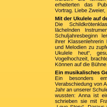
erheiterten das Pu
Vortrag. Liebe Zweier, 
Mit der Ukulele auf 
Die Schildkrötenkl
lächelnden Instrume
Schuljahresbeginn le
ihrer Klassenlehrerin
und Melodien zu zupfen
Ukulele heut“, ge
Vogelhochzeit, brach
Können auf die Bühne
Ein musikalisches G
Ein besonders em
Verabschiedung von Ann
Jahr an unserer Schule
wussten: Anna ist ei
schrieben sie mit Fr
„Love Story“. Daraus