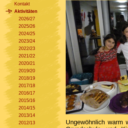
Kontakt
Aktivitäten
2026/27
2025/26
2024/25
2023/24
2022/23
2021/22
2020/21
2019/20
2018/19
2017/18
2016/17
2015/16
2014/15
2013/14
Ungewöhnlich warm wa
2012/13