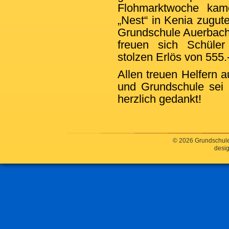
Flohmarktwoche kam
„Nest“ in Kenia zugute
Grundschule Auerbach 
freuen sich Schüle
stolzen Erlös von 555.
Allen treuen Helfern 
und Grundschule sei 
herzlich gedankt!
© 2026 Grundschule
desig