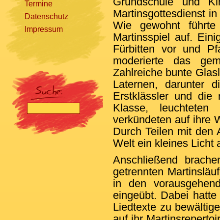
Grundschule und Ki
Termine
Martinsgottesdienst in
Datenschutz
Wie gewohnt führte 
Impressum
Martinsspiel auf. Eini
Fürbitten vor und Pf
moderierte das ge
[nbsp]
Zahlreiche bunte Glasl
Laternen, darunter d
Erstklässler und die
Klasse, leuchteten
verkündeten auf ihre W
Durch Teilen mit den 
Welt ein kleines Licht
Anschließend brache
getrennten Martinsläu
in den vorausgehende
eingeübt. Dabei hatte 
Liedtexte zu bewältig
auf ihr Martinsreperto