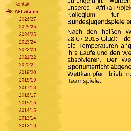
durchgeführt wurde
Kontakt
unseres Afrika-Proj
Aktivitäten
Kollegium für
2026/27
Bundesjugendspiele e
2025/26
Nach den heißen Wo
2024/25
28.07.2015 Glück - de
2023/24
die Temperaturen an
2022/23
ihre Läufe und den W
2021/22
absolvieren. Der W
2020/21
Sportunterricht abge
2019/20
Wettkämpfen blieb n
Teamspiele.
2018/19
2017/18
2016/17
2015/16
2014/15
2013/14
2012/13