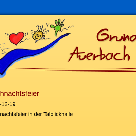
hnachtsfeier
-12-19
achtsfeier in der Talblickhalle